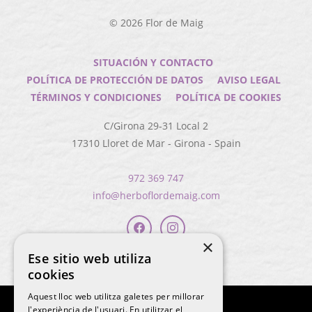
© 2026
Flor de Maig
SITUACIÓN Y CONTACTO
POLÍTICA DE PROTECCIÓN DE DATOS
AVISO LEGAL
TÉRMINOS Y CONDICIONES
POLÍTICA DE COOKIES
C/Girona 29-31 Local 2
17310
Lloret de Mar
-
Girona
-
Spain
972 369 747
info@herboflordemaig.com
×
Ese sitio web utiliza
cookies
Aquest lloc web utilitza galetes per millorar
l'experiència de l'usuari. En utilitzar el