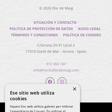
© 2026
Flor de Maig
SITUACIÓN Y CONTACTO
POLÍTICA DE PROTECCIÓN DE DATOS
AVISO LEGAL
TÉRMINOS Y CONDICIONES
POLÍTICA DE COOKIES
C/Girona 29-31 Local 2
17310
Lloret de Mar
-
Girona
-
Spain
972 369 747
info@herboflordemaig.com
×
Ese sitio web utiliza
cookies
Aquest lloc web utilitza galetes per millorar
l'experiència de l'usuari. En utilitzar el