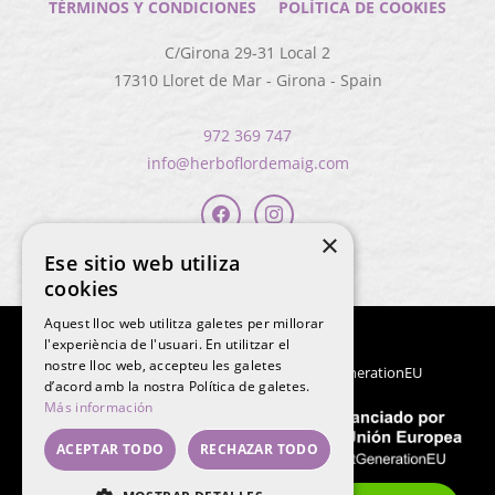
TÉRMINOS Y CONDICIONES
POLÍTICA DE COOKIES
C/Girona 29-31 Local 2
17310
Lloret de Mar
-
Girona
-
Spain
972 369 747
info@herboflordemaig.com
×
Ese sitio web utiliza
cookies
Aquest lloc web utilitza galetes per millorar
l'experiència de l'usuari. En utilitzar el
nostre lloc web, accepteu les galetes
Financiado por la Unión Europea - NextGenerationEU
d’acord amb la nostra Política de galetes.
Más información
ACEPTAR TODO
RECHAZAR TODO